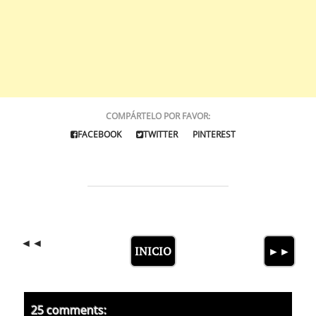
COMPÁRTELO POR FAVOR
:
FACEBOOK
TWITTER
PINTEREST
◄◄
INICIO
►►
25 comments: