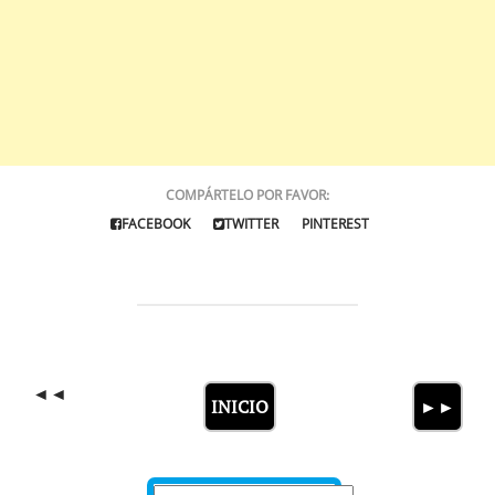
COMPÁRTELO POR FAVOR
:
FACEBOOK
TWITTER
PINTEREST
◄◄
INICIO
►►