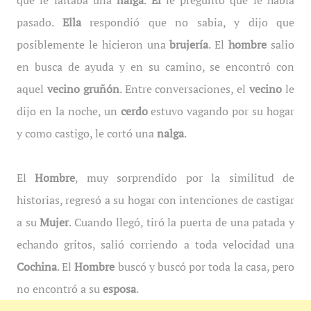
que le faltaba una
nalga
.
Él
le preguntó que le había
pasado.
Ella
respondió que no sabia, y dijo que
posiblemente le hicieron una
brujería
. El
hombre
salio
en busca de ayuda y en su camino, se encontró con
aquel
vecino gruñón
. Entre conversaciones, el
vecino
le
dijo en la noche, un
cerdo
estuvo vagando por su hogar
y como castigo, le cortó una
nalga
.
El
Hombre
, muy sorprendido por la similitud de
historias, regresó a su hogar con intenciones de castigar
a su
Mujer
. Cuando llegó, tiró la puerta de una patada y
echando gritos, salió corriendo a toda velocidad una
Cochina
. El
Hombre
buscó y buscó por toda la casa, pero
no encontró a su
esposa
.