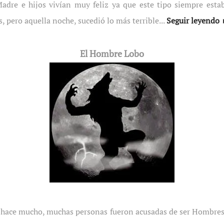
adre e hijos vivían muy feliz ya que este tipo siempre est
, pero aquella noche, sucedió lo más terrible...
Seguir leyendo
El Hombre Lobo
 hace mucho, muchas personas fueron acusadas de ser Hombre