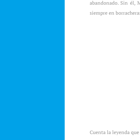
abandonado. Sin él, M
siempre en borracheras
Cuenta la leyenda que