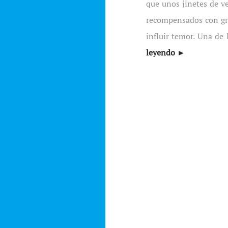
que unos jinetes de v
recompensados con gra
influir temor. Una de
leyendo ►