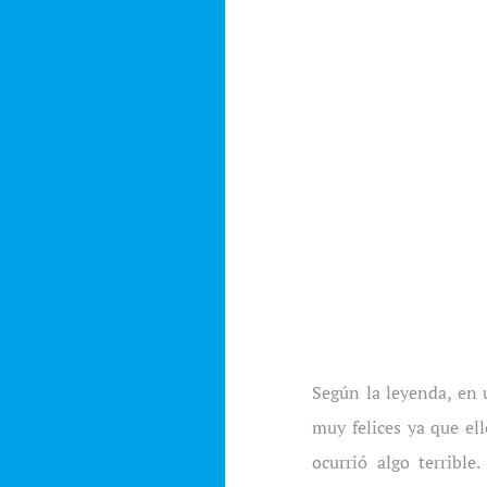
Según la leyenda, en 
muy felices ya que el
ocurrió algo terribl