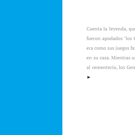
Cuenta la leyenda, q
fueron apodados "los 
era como sus juegos fa
en su casa. Mientras u
al cementerio, los Ge
►