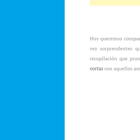
Hoy queremos compart
vez sorprendentes q
recopilación que pro
cortas
con aquellos ami