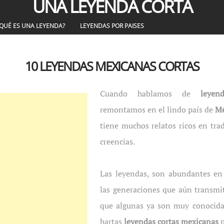
UNA LEYENDA CORTA
QUÉ ES UNA LEYENDA?
LEYENDAS POR PAISES
10 LEYENDAS MEXICANAS CORTAS
Cuando hablamos de
leyen
remontamos en el lindo país de
Mé
tiene muchos relatos ricos en tra
creencias.
Las leyendas, son abundantes en 
las generaciones que aún transmit
que algunas ya son muy conocida
hartas
leyendas cortas mexicanas
p