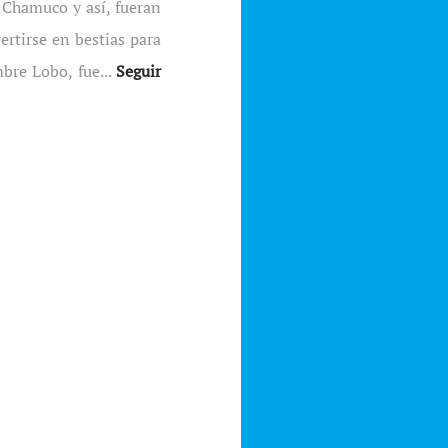
 Chamuco y así, fueran
rtirse en bestias para
bre Lobo, fue...
Seguir