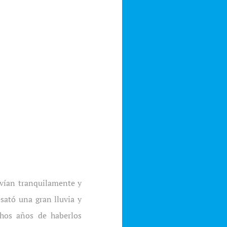
ivían tranquilamente y
sató una gran lluvia y
chos años de haberlos