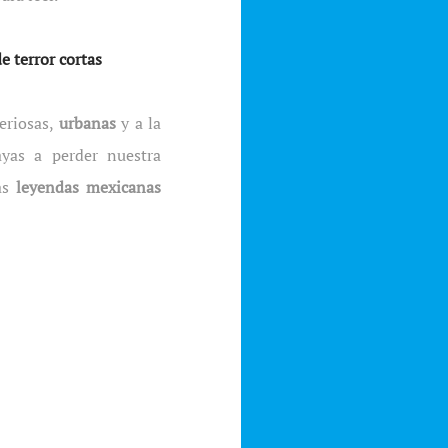
e terror cortas
teriosas,
urbanas
y a la
yas a perder nuestra
as
leyendas mexicanas