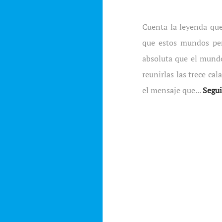
Cuenta la leyenda que
que estos mundos per
absoluta que el mundo
reunirlas las trece ca
el mensaje que...
Segu