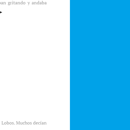
aban gritando y andaba
 ►
s Lobos. Muchos decían