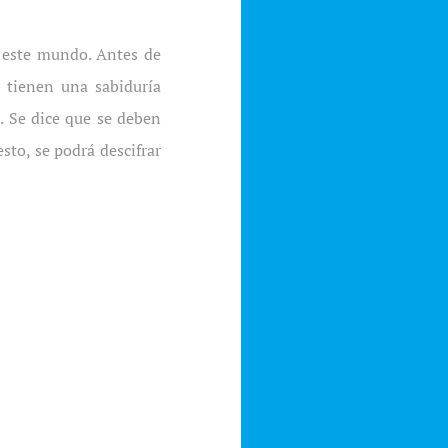
e este mundo. Antes de
 tienen una sabiduría
. Se dice que se deben
sto, se podrá descifrar