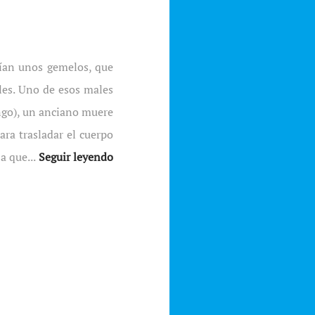
ían unos gemelos, que
les. Uno de esos males
ingo), un anciano muere
ara trasladar el cuerpo
a que...
Seguir leyendo